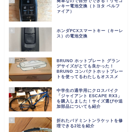
5
簡単なので自分でできる！リモコ
ンキー電池交換（トヨタ ベルフ
ァイア）
6
ホンダPCXスマートキー（キーレ
ス）の電池交換
7
BRUNO ホットプレート グラン
デサイズがとても良かった！
BRUNO コンパクトホットプレー
トを使ってるわたしもオススメ
8
中学生の通学用にクロスバイク
「ジャイアント ESCAPE RX3」
を購入しました！サイズ選びや追
加部品についても紹介
9
折れたバドミントンラケットを修
理できる2社を紹介