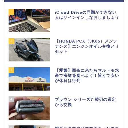
1
iCloud Driveの同期ができない
人はサインインしなおしましょう
2
【HONDA PCX（JK05）メンテ
ナンス】エンジンオイル交換とリ
セット
3
【愛媛】西条に来たらマルトモ水
産で海鮮を食べよう！旨くて安い
が休日は行列
4
ブラウン シリーズ7 替刃の選定
から交換