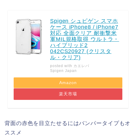
Spigen シュピゲン スマホ
ケース iPhone8 / iPhone7
対応 全面クリア 耐衝撃米
軍MIL規格取得 ウルトラ・
ハイブリッド2
042CS20927 (クリスタ
ル・クリア)
posted with
カエレバ
Spigen Japan
Amazon
楽天市場
背面の赤色を目立たせるにはバンパータイプもオ
ススメ