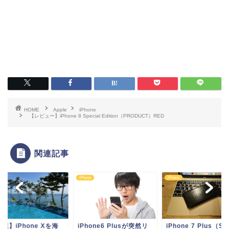
HOME
Apple
iPhone
【レビュー】iPhone 8 Special Edition（PRODUCT）RED
関連記事
ne
iPhone
iPhone
選】iPhone Xを海
iPhone6 Plusが突然リ
iPhone 7 Plus（S