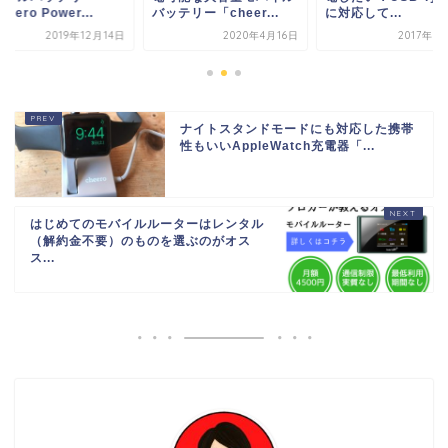
テリー「cheer...
に対応して...
「cheero Power...
2020年4月16日
2017年9月14日
2019年12
ナイトスタンドモードにも対応した携帯
性もいいAppleWatch充電器「...
はじめてのモバイルルーターはレンタル
（解約金不要）のものを選ぶのがオス
ス...