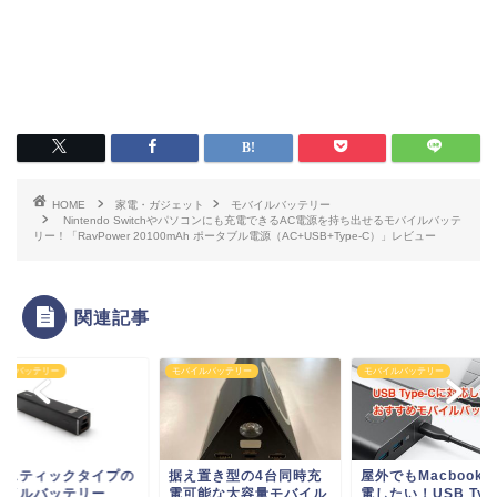
HOME
家電・ガジェット
モバイルバッテリー
Nintendo Switchやパソコンにも充電できるAC電源を持ち出せるモバイルバッテ
リー！「RavPower 20100mAh ポータブル電源（AC+USB+Type-C）」レビュー
関連記事
イルバッテリー
モバイルバッテリー
モバイルバッテリー
え置き型の4台同時充
屋外でもMacbookに充
小型スティックタイ
可能な大容量モバイル
電したい！USB Type-C
モバイルバッテリー