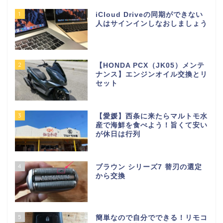
1
iCloud Driveの同期ができない
人はサインインしなおしましょう
2
【HONDA PCX（JK05）メンテ
ナンス】エンジンオイル交換とリ
セット
3
【愛媛】西条に来たらマルトモ水
産で海鮮を食べよう！旨くて安い
が休日は行列
4
ブラウン シリーズ7 替刃の選定
から交換
5
簡単なので自分でできる！リモコ