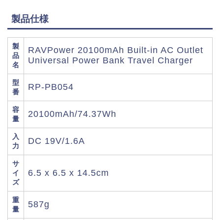
製品仕様
製
RAVPower 20100mAh Built-in AC Outlet
品
Universal Power Bank Travel Charger
名
型
RP-PB054
番
容
20100mAh/74.37Wh
量
入
DC 19V/1.6A
力
サ
6.5 x 6.5 x 14.5cm
イ
ズ
重
587g
量