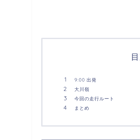
目
9:00 出発
大川嶺
今回の走行ルート
まとめ