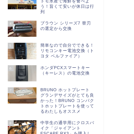
トモ水産で海鮮を食べよ
う！旨くて安いが休日は行
列
ブラウン シリーズ7 替刃
4
の選定から交換
簡単なので自分でできる！
5
リモコンキー電池交換（ト
ヨタ ベルファイア）
ホンダPCXスマートキー
6
（キーレス）の電池交換
BRUNO ホットプレート
7
グランデサイズがとても良
かった！BRUNO コンパク
トホットプレートを使って
るわたしもオススメ
中学生の通学用にクロスバ
8
イク「ジャイアント
ESCAPE RX3」を購入し