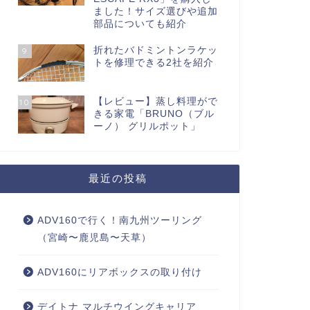
ました！サイズ選びや追加
部品についても紹介
折れたバドミントンラケッ
9
トを修理できる2社を紹介
【レビュー】蒸し料理がで
10
きる家電「BRUNO（ブル
ーノ） グリルポット」
最近の投稿
ADV160で行く！南九州ツーリング
（宮崎〜鹿児島〜天草）
ADV160にリアボックスの取り付け
デイトナ マルチウイングキャリア