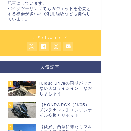
記事にしています。
バイクツーリングでもガジェットを必要と
する機会が多いので利用経験なども発信し
ています。
＼ Follow me ／
人気記事
iCloud Driveの同期ができ
1
ない人はサインインしなお
しましょう
【HONDA PCX（JK05）
2
メンテナンス】エンジンオ
イル交換とリセット
【愛媛】西条に来たらマル
3