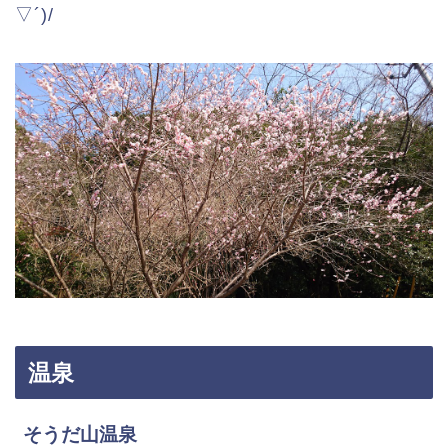
▽´)/
温泉
そうだ山温泉