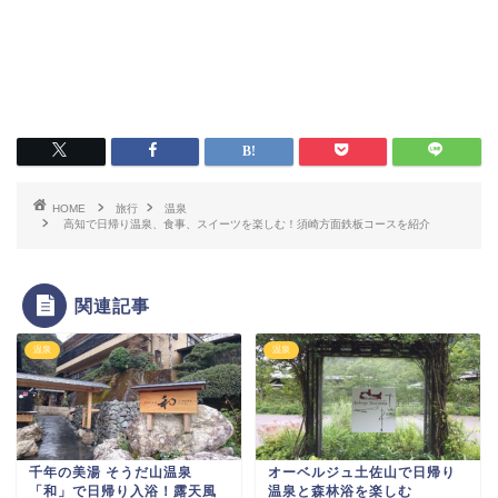
HOME
旅行
温泉
高知で日帰り温泉、食事、スイーツを楽しむ！須崎方面鉄板コースを紹介
関連記事
温泉
温泉
千年の美湯 そうだ山温泉
オーベルジュ土佐山で日帰り
「和」で日帰り入浴！露天風
温泉と森林浴を楽しむ