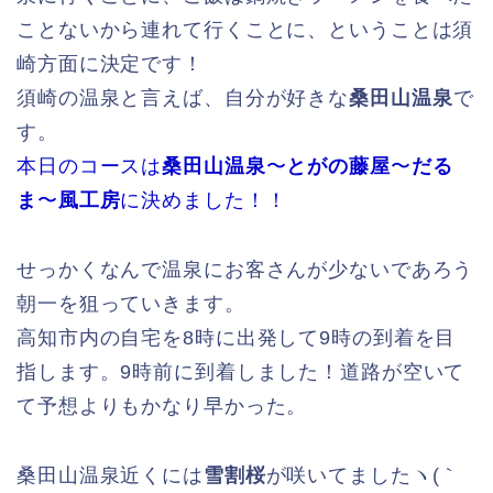
ことないから連れて行くことに、ということは須
崎方面に決定です！
須崎の温泉と言えば、自分が好きな
桑田山温泉
で
す。
本日のコースは
桑田山温泉
〜
とがの藤屋
〜
だる
ま
〜
風工房
に決めました！！
せっかくなんで温泉にお客さんが少ないであろう
朝一を狙っていきます。
高知市内の自宅を8時に出発して9時の到着を目
指します。9時前に到着しました！道路が空いて
て予想よりもかなり早かった。
桑田山温泉近くには
雪割桜
が咲いてましたヽ(｀