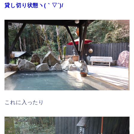
貸し切り状態ヽ(｀▽´)/
これに入ったり