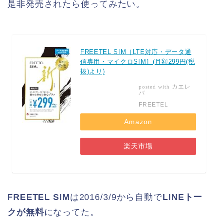
是非発売されたら使ってみたい。
FREETEL SIM［LTE対応・データ通
信専用・マイクロSIM］(月額299円(税
抜)より)
カエレ
posted with
バ
FREETEL
Amazon
楽天市場
FREETEL SIM
は2016/3/9から自動で
LINEトー
クが無料
になってた。