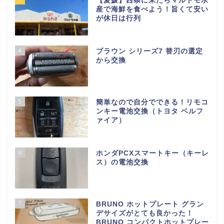
【愛媛】西条に来たらマルトモ水
産で海鮮を食べよう！旨くて安い
が休日は行列
4
ブラウン シリーズ7 替刃の選定
から交換
5
簡単なので自分でできる！リモコ
ンキー電池交換（トヨタ ベルフ
ァイア）
6
ホンダPCXスマートキー（キーレ
ス）の電池交換
7
BRUNO ホットプレート グラン
デサイズがとても良かった！
BRUNO コンパクトホットプレー