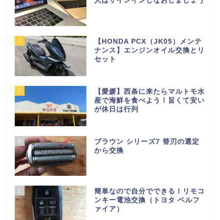
人はサインインしなおしましょう
2
【HONDA PCX（JK05）メンテ
ナンス】エンジンオイル交換とリ
セット
3
【愛媛】西条に来たらマルトモ水
産で海鮮を食べよう！旨くて安い
が休日は行列
4
ブラウン シリーズ7 替刃の選定
から交換
5
簡単なので自分でできる！リモコ
ンキー電池交換（トヨタ ベルフ
ァイア）