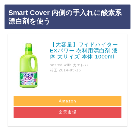
Smart Cover 内側の手入れに酸素系
漂白剤を使う
【大容量】ワイドハイター
EXパワー 衣料用漂白剤 液
体 大サイズ 本体 1000ml
posted with
カエレバ
花王 2014-05-15
Amazon
楽天市場