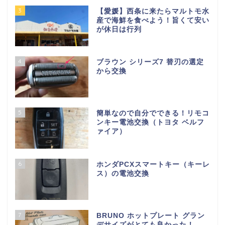
3
【愛媛】西条に来たらマルトモ水
産で海鮮を食べよう！旨くて安い
が休日は行列
4
ブラウン シリーズ7 替刃の選定
から交換
5
簡単なので自分でできる！リモコ
ンキー電池交換（トヨタ ベルフ
ァイア）
6
ホンダPCXスマートキー（キーレ
ス）の電池交換
7
BRUNO ホットプレート グラン
デサイズがとても良かった！