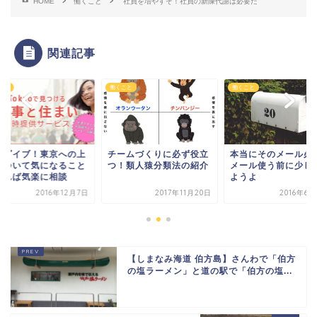
HOME
働くこと
社員を増やすぞ！社員の新陳代謝は必要だ
関連記事
こと
働くこと
働くこと
ームづくりに必ず役立
本当にそのメール必要？
東京ダイブ！東京へ
！類人猿分類法の紹介
メール使う前に少し考え
京について気になる
ようよ
があれば気楽に相談
2017年11月20日
2016年6月22日
2016年1
【しまなみ海道 伯方島】さんわで「伯方
の塩ラーメン」と道の駅で「伯方の塩...