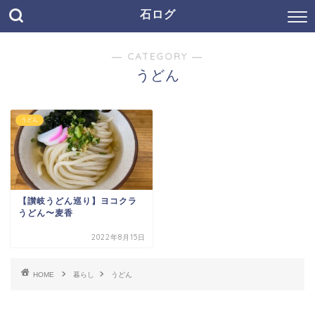
石ログ
― CATEGORY ―
うどん
うどん
【讃岐うどん巡り】ヨコクラ
うどん〜麦香
2022年8月15日
HOME
暮らし
うどん