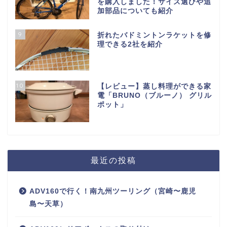
を購入しました！サイズ選びや追
加部品についても紹介
9
折れたバドミントンラケットを修
理できる2社を紹介
10
【レビュー】蒸し料理ができる家
電「BRUNO（ブルーノ） グリル
ポット」
最近の投稿
ADV160で行く！南九州ツーリング（宮崎〜鹿児
島〜天草）