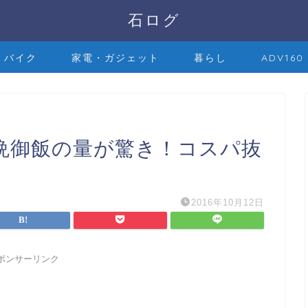
石ログ
バイク
家電・ガジェット
暮らし
ADV160
晩御飯の量が驚き！コスパ抜
2016年10月12日
ポンサーリンク