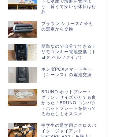
トモ水産で海鮮を食べよ
う！旨くて安いが休日は行
列
ブラウン シリーズ7 替刃
4
の選定から交換
簡単なので自分でできる！
5
リモコンキー電池交換（ト
ヨタ ベルファイア）
ホンダPCXスマートキー
6
（キーレス）の電池交換
BRUNO ホットプレート
7
グランデサイズがとても良
かった！BRUNO コンパク
トホットプレートを使って
るわたしもオススメ
中学生の通学用にクロスバ
8
イク「ジャイアント
ESCAPE RX3」を購入し