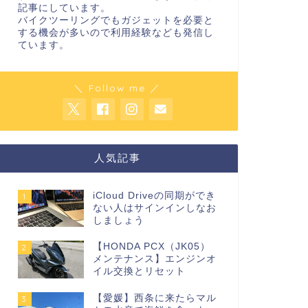
記事にしています。
バイクツーリングでもガジェットを必要と
する機会が多いので利用経験なども発信し
ています。
＼ Follow me ／
人気記事
iCloud Driveの同期ができ
1
ない人はサインインしなお
しましょう
【HONDA PCX（JK05）
2
メンテナンス】エンジンオ
イル交換とリセット
【愛媛】西条に来たらマル
3