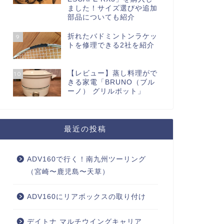
ました！サイズ選びや追加
部品についても紹介
折れたバドミントンラケッ
9
トを修理できる2社を紹介
【レビュー】蒸し料理がで
10
きる家電「BRUNO（ブル
ーノ） グリルポット」
最近の投稿
ADV160で行く！南九州ツーリング
（宮崎〜鹿児島〜天草）
ADV160にリアボックスの取り付け
デイトナ マルチウイングキャリア