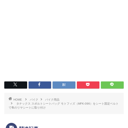
HOME
バイク
バイク用品
タナックス スポルトシートバッグ モトフィズ（MFK-096）をシート固定ベルト
で隼のリヤシートに取り付け