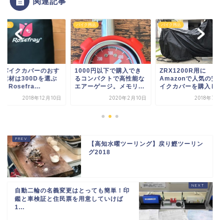
関連記事
ク用品
バイク用品
バイク用品
000円以下で購入でき
ZRX1200R用に
安いバイクカバーの
コンパクトで高性能な
Amazonで人気の安いバ
すめ素材は300Dを
アーゲージ。メモリ...
イクカバーを購入した...
べき！Rosefra...
2020年2月10日
2018年7月29日
2018年12
【高知水曜ツーリング】戻り鰹ツーリン
グ2018
自動二輪の名義変更はとっても簡単！印
鑑と車検証と住民票を用意していけば
1...