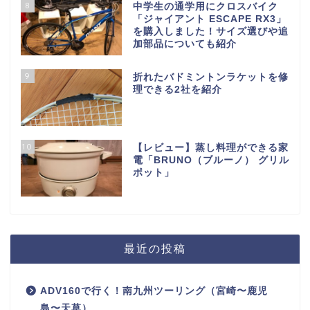
8
中学生の通学用にクロスバイク
「ジャイアント ESCAPE RX3」
を購入しました！サイズ選びや追
加部品についても紹介
9
折れたバドミントンラケットを修
理できる2社を紹介
10
【レビュー】蒸し料理ができる家
電「BRUNO（ブルーノ） グリル
ポット」
最近の投稿
ADV160で行く！南九州ツーリング（宮崎〜鹿児
島〜天草）