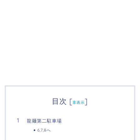
目次
[
]
非表示
龍麺第二駐車場
6,7,8へ