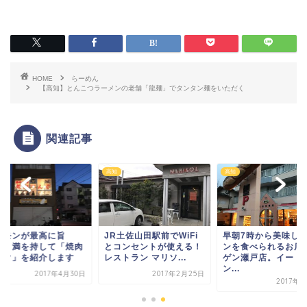
HOME
らーめん
【高知】とんこつラーメンの老舗「龍麺」でタンタン麺をいただく
関連記事
高知
高知
ルモンが最高に旨
JR土佐山田駅前でWiFi
早朝7時から美味し
！！満を持して「焼肉
とコンセントが使える！
ンを食べられるお店
んぐ」を紹介します
レストラン マリソ...
ゲン瀬戸店。イート
ン...
2017年4月30日
2017年2月25日
2017年