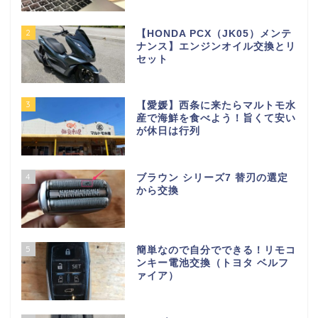
2
【HONDA PCX（JK05）メンテ
ナンス】エンジンオイル交換とリ
セット
3
【愛媛】西条に来たらマルトモ水
産で海鮮を食べよう！旨くて安い
が休日は行列
4
ブラウン シリーズ7 替刃の選定
から交換
5
簡単なので自分でできる！リモコ
ンキー電池交換（トヨタ ベルフ
ァイア）