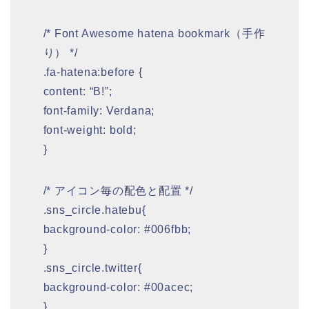
/* Font Awesome hatena bookmark（手作
り） */
.fa-hatena:before {
content: “B!”;
font-family: Verdana;
font-weight: bold;
}
/* アイコン毎の配色と配置 */
.sns_circle.hatebu{
background-color: #006fbb;
}
.sns_circle.twitter{
background-color: #00acec;
}