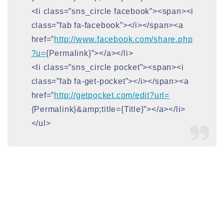
<li class=”sns_circle facebook”><span><i
class=”fab fa-facebook”></i></span><a
href=”
http://www.facebook.com/share.php
?u=
{Permalink}”></a></li>
<li class=”sns_circle pocket”><span><i
class=”fab fa-get-pocket”></i></span><a
href=”
http://getpocket.com/edit?url=
{Permalink}&amp;title={Title}”></a></li>
</ul>