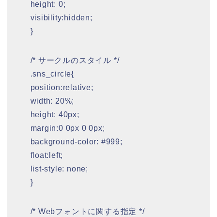
height: 0;
visibility:hidden;
}
/* サークルのスタイル */
.sns_circle{
position:relative;
width: 20%;
height: 40px;
margin:0 0px 0 0px;
background-color: #999;
float:left;
list-style: none;
}
/* Webフォントに関する指定 */