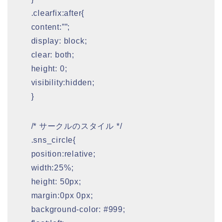
.clearfix:after{
content:””;
display: block;
clear: both;
height: 0;
visibility:hidden;
}
/* サークルのスタイル */
.sns_circle{
position:relative;
width:25%;
height: 50px;
margin:0px 0px;
background-color: #999;