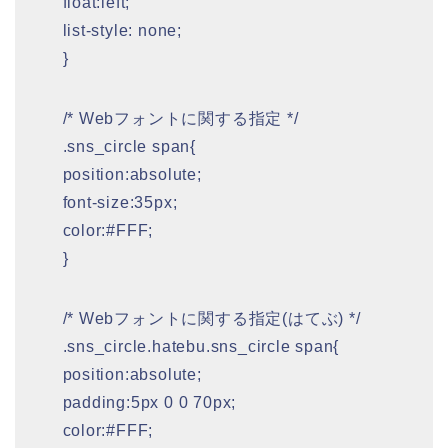
float:left;
list-style: none;
}
/* Webフォントに関する指定 */
.sns_circle span{
position:absolute;
font-size:35px;
color:#FFF;
}
/* Webフォントに関する指定(はてぶ) */
.sns_circle.hatebu.sns_circle span{
position:absolute;
padding:5px 0 0 70px;
color:#FFF;