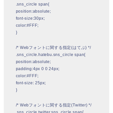
.sns_circle span{
position:absolute;
font-size:30px;
color:#FFF;
}
/* Webフォントに関する指定(はてぶ) */
.sns_circle.hatebu.sns_circle span{
position:absolute;
padding:4px 0 0 24px;
color:#FFF;
font-size: 25px;
}
/* Webフォントに関する指定(Twitter) */
.sns_circle.twitter.sns_circle span{