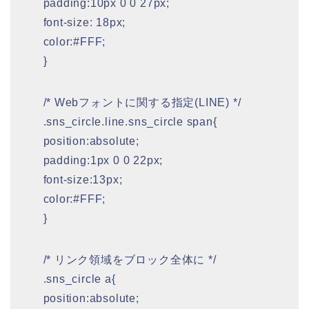
padding:10px 0 0 27px;
font-size: 18px;
color:#FFF;
}
/* Webフォントに関する指定(LINE) */
.sns_circle.line.sns_circle span{
position:absolute;
padding:1px 0 0 22px;
font-size:13px;
color:#FFF;
}
/* リンク領域をブロック全体に */
.sns_circle a{
position:absolute;