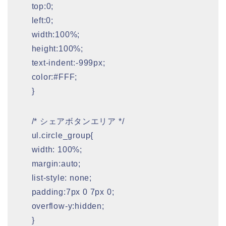
top:0;
left:0;
width:100%;
height:100%;
text-indent:-999px;
color:#FFF;
}
/* シェアボタンエリア */
ul.circle_group{
width: 100%;
margin:auto;
list-style: none;
padding:7px 0 7px 0;
overflow-y:hidden;
}