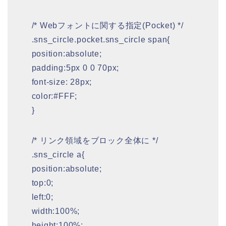
/* Webフォントに関する指定(Pocket) */
.sns_circle.pocket.sns_circle span{
position:absolute;
padding:5px 0 0 70px;
font-size: 28px;
color:#FFF;
}
/* リンク領域をブロック全体に */
.sns_circle a{
position:absolute;
top:0;
left:0;
width:100%;
height:100%;