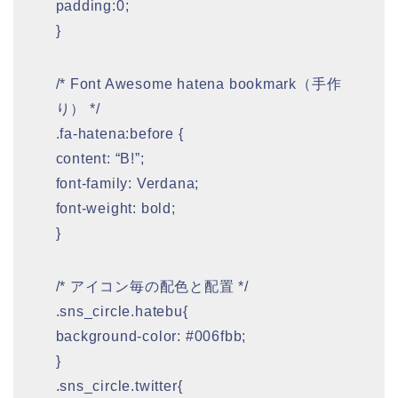
padding:0;
}
/* Font Awesome hatena bookmark（手作
り） */
.fa-hatena:before {
content: “B!”;
font-family: Verdana;
font-weight: bold;
}
/* アイコン毎の配色と配置 */
.sns_circle.hatebu{
background-color: #006fbb;
}
.sns_circle.twitter{