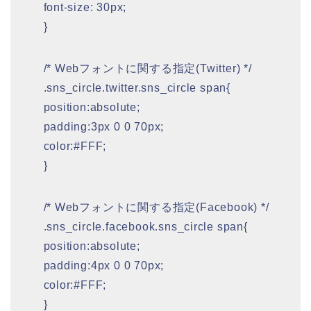
font-size: 30px;
}
/* Webフォントに関する指定(Twitter) */
.sns_circle.twitter.sns_circle span{
position:absolute;
padding:3px 0 0 70px;
color:#FFF;
}
/* Webフォントに関する指定(Facebook) */
.sns_circle.facebook.sns_circle span{
position:absolute;
padding:4px 0 0 70px;
color:#FFF;
}