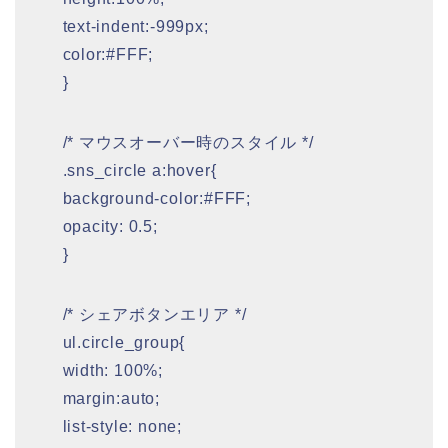
text-indent:-999px;
color:#FFF;
}
/* マウスオーバー時のスタイル */
.sns_circle a:hover{
background-color:#FFF;
opacity: 0.5;
}
/* シェアボタンエリア */
ul.circle_group{
width: 100%;
margin:auto;
list-style: none;