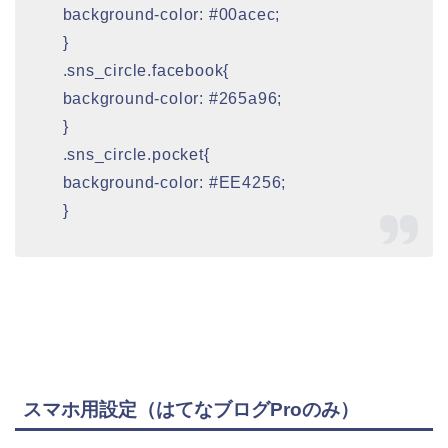
background-color: #00acec;
}
.sns_circle.facebook{
background-color: #265a96;
}
.sns_circle.pocket{
background-color: #EE4256;
}
スマホ用設定（はてなブログProのみ）