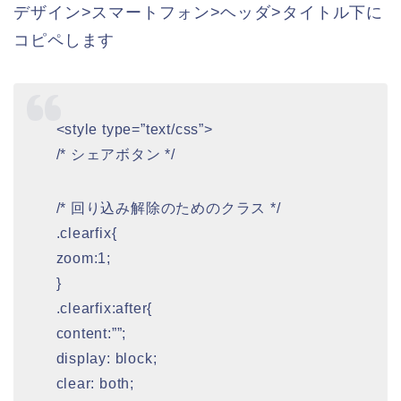
デザイン>スマートフォン>ヘッダ>タイトル下に
コピペします
<style type=”text/css”>
/* シェアボタン */
/* 回り込み解除のためのクラス */
.clearfix{
zoom:1;
}
.clearfix:after{
content:””;
display: block;
clear: both;