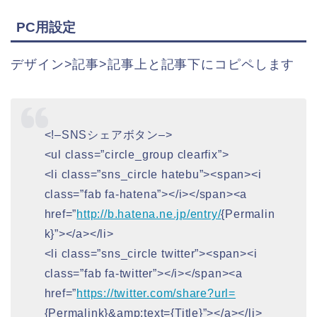
PC用設定
デザイン>記事>記事上と記事下にコピペします
<!–SNSシェアボタン–>
<ul class=”circle_group clearfix”>
<li class=”sns_circle hatebu”><span><i
class=”fab fa-hatena”></i></span><a
href=”
http://b.hatena.ne.jp/entry/
{Permalin
k}”></a></li>
<li class=”sns_circle twitter”><span><i
class=”fab fa-twitter”></i></span><a
href=”
https://twitter.com/share?url=
{Permalink}&amp;text={Title}”></a></li>