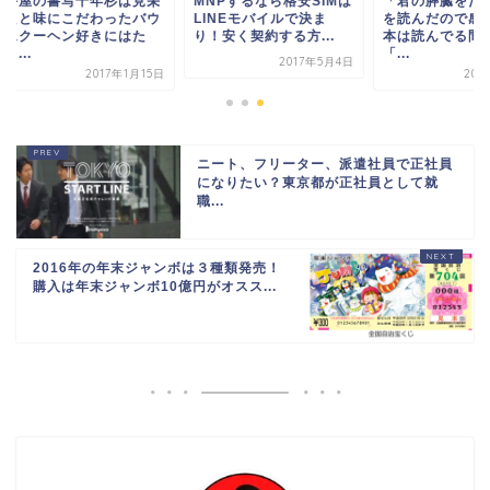
屋の書写千年杉は見栄
MNPするなら格安SIMは
「君の膵臓をたべた
と味にこだわったバウ
LINEモバイルで決ま
を読んだので感想。
クーヘン好きにはた
り！安く契約する方...
本は読んでる間ずっ
.
「...
2017年5月4日
2017年1月15日
2017年1
ニート、フリーター、派遣社員で正社員
になりたい？東京都が正社員として就
職...
2016年の年末ジャンボは３種類発売！
購入は年末ジャンボ10億円がオスス...