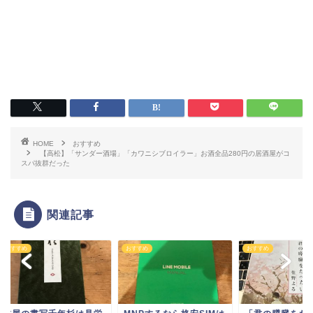
HOME
おすすめ
【高松】「サンダー酒場」「カワニシブロイラー」お酒全品280円の居酒屋がコ
スパ抜群だった
関連記事
すめ
おすすめ
おすすめ