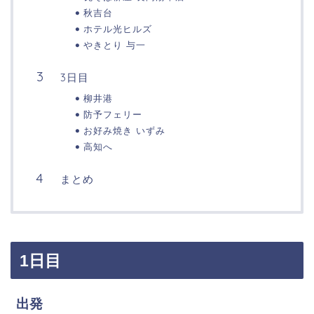
秋吉台
ホテル光ヒルズ
やきとり 与一
3日目
柳井港
防予フェリー
お好み焼き いずみ
高知へ
まとめ
1日目
出発