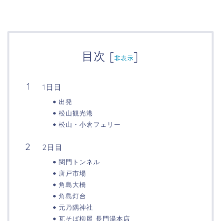
目次
[
]
非表示
1日目
出発
松山観光港
松山・小倉フェリー
2日目
関門トンネル
唐戸市場
角島大橋
角島灯台
元乃隅神社
瓦そば柳屋 長門湯本店