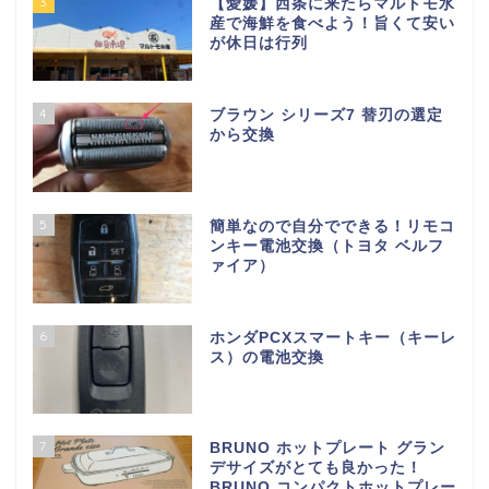
3
【愛媛】西条に来たらマルトモ水
産で海鮮を食べよう！旨くて安い
が休日は行列
4
ブラウン シリーズ7 替刃の選定
から交換
5
簡単なので自分でできる！リモコ
ンキー電池交換（トヨタ ベルフ
ァイア）
6
ホンダPCXスマートキー（キーレ
ス）の電池交換
7
BRUNO ホットプレート グラン
デサイズがとても良かった！
BRUNO コンパクトホットプレー