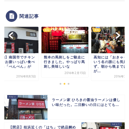
関連記事
高知
高知
本の馬刺しをご馳走に
高知には「おきゃく」と
【高知】南国市でチ
きました。やっぱり馬
いう名の誰にも気兼ねせ
南蛮をお腹いっぱい
し美味しいな
ず、朝から晩までお酒
るなら「べんべん」
が...
オ...
2016年2月13日
2016年3月26日
2016年
ラーメン家 ひろきの醤油ラーメンは優し
い味だった。二日酔いの日にはとても...
【閉店】桂浜近くの「はち」で絶品鯛め