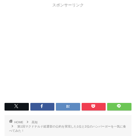
スポンサーリンク
HOME
高知
第1回マクドナルド総選挙の公約を実現した1位と2位のハンバーガーを一気に食
べてみた！