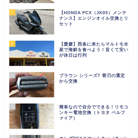
2
【HONDA PCX（JK05）メンテ
ナンス】エンジンオイル交換とリ
セット
3
【愛媛】西条に来たらマルトモ水
産で海鮮を食べよう！旨くて安い
が休日は行列
4
ブラウン シリーズ7 替刃の選定
から交換
5
簡単なので自分でできる！リモコ
ンキー電池交換（トヨタ ベルフ
ァイア）
6