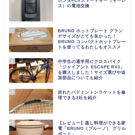
ホンダPCXスマートキー（キーレ
ス）の電池交換
7
BRUNO ホットプレート グラン
デサイズがとても良かった！
BRUNO コンパクトホットプレー
トを使ってるわたしもオススメ
8
中学生の通学用にクロスバイク
「ジャイアント ESCAPE RX3」
を購入しました！サイズ選びや追
加部品についても紹介
9
折れたバドミントンラケットを修
理できる2社を紹介
10
【レビュー】蒸し料理ができる家
電「BRUNO（ブルーノ） グリル
ポット」