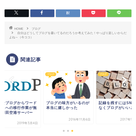
HOME
ブログ
自分はどうしてブログを書いてるのだろうか考えてみた！やっぱり楽しいからだ
よね～（今ココ）
関連記事
グ
ブログ
ブログ
てなブログからワード
ブログの味方がいるのが
記録を残すにはSNS
レスへの移行作業が無
本当に嬉しかった
なくブログがいいと
！羽田空港サーバー
.
2016年11月6日
2017年9
2019年3月4日