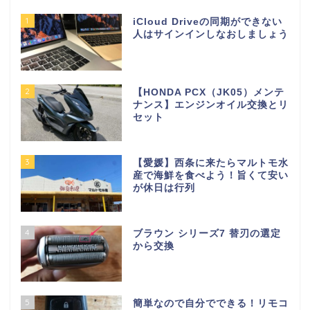
1
iCloud Driveの同期ができない
人はサインインしなおしましょう
2
【HONDA PCX（JK05）メンテ
ナンス】エンジンオイル交換とリ
セット
3
【愛媛】西条に来たらマルトモ水
産で海鮮を食べよう！旨くて安い
が休日は行列
4
ブラウン シリーズ7 替刃の選定
から交換
5
簡単なので自分でできる！リモコ