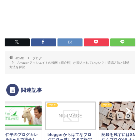
HOME
ブログ
Amazonアソシエイトの報酬（紹介料）が振込されていない？！確認方法と対処
方法を解説
関連記事
グ
ブログ
ブログ
八木仁平のブログカレ
bloggerからはてなブロ
記録を残すにはSNS
ジ」を5ヶ月で退会し
グに引っ越してきて設定
なくブログがいいと