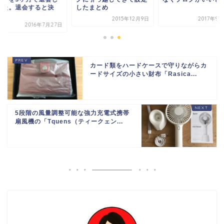
した。退会すると決
したまとめ
.
2015年12月9日
2017年9
2016年7月27日
カード類をハードケースで守りながらカ
ードサイズの小さい財布「Rasica...
5段階の風量調整可能な強力充電式携帯
扇風機の「Tquens（ティークェン...