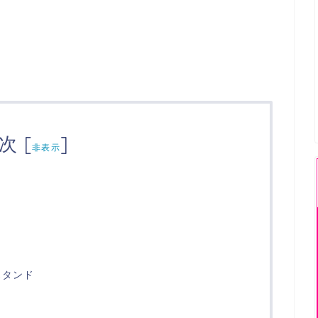
次
[
]
非表示
」
スタンド