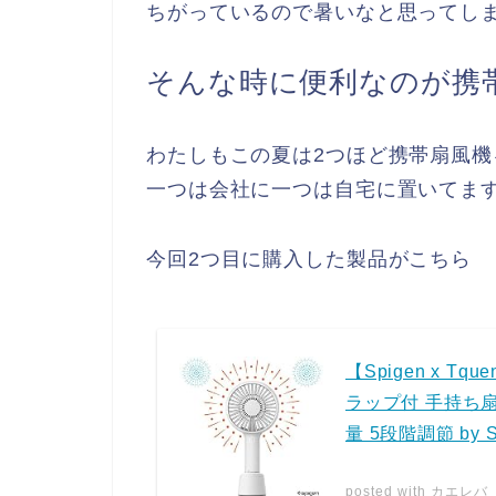
ちがっているので暑いなと思ってし
そんな時に便利なのが携
わたしもこの夏は2つほど携帯扇風機
一つは会社に一つは自宅に置いてま
今回2つ目に購入した製品がこちら
【Spigen x T
ラップ付 手持ち扇風
量 5段階調節 by 
posted with
カエレバ