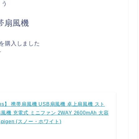
まう
帯扇風機
を購入しました
す
quens】 携帯扇風機 USB扇風機 卓上扇風機 スト
機 充電式 ミニファン 2WAY 2600mAh 大容
Spigen (スノー・ホワイト)