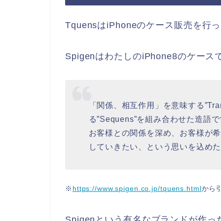
TquensはiPhoneのケース販売を
SpigenはわたしのiPhone8のケ
「関係、相互作用」を意味する”Tran
る”Sequens”を組み合わせた造語
お客様との関係を深め、お客様が
していきたい、という思いを込めた、
※
https://www.spigen.co.jp/tquens.html
から
Spigenという有名なブランドが作