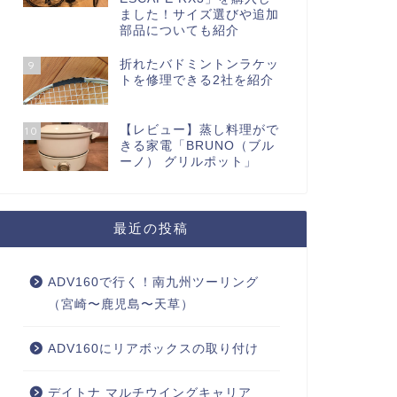
ました！サイズ選びや追加
部品についても紹介
折れたバドミントンラケッ
9
トを修理できる2社を紹介
【レビュー】蒸し料理がで
10
きる家電「BRUNO（ブル
ーノ） グリルポット」
最近の投稿
ADV160で行く！南九州ツーリング
（宮崎〜鹿児島〜天草）
ADV160にリアボックスの取り付け
デイトナ マルチウイングキャリア