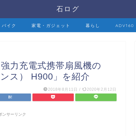
石ログ
バイク
家電・ガジェット
暮らし
ADV160
な強力充電式携帯扇風機の
ェンス） H900」を紹介
2018年8月11日
/
2020年2月12日
ポンサーリンク