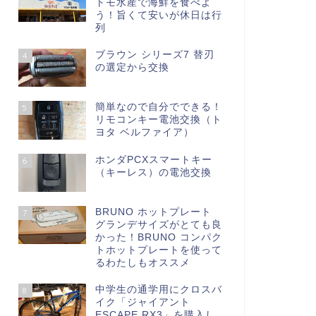
トモ水産で海鮮を食べよ
う！旨くて安いが休日は行
列
ブラウン シリーズ7 替刃
4
の選定から交換
簡単なので自分でできる！
5
リモコンキー電池交換（ト
ヨタ ベルファイア）
ホンダPCXスマートキー
6
（キーレス）の電池交換
BRUNO ホットプレート
7
グランデサイズがとても良
かった！BRUNO コンパク
トホットプレートを使って
るわたしもオススメ
中学生の通学用にクロスバ
8
イク「ジャイアント
ESCAPE RX3」を購入し