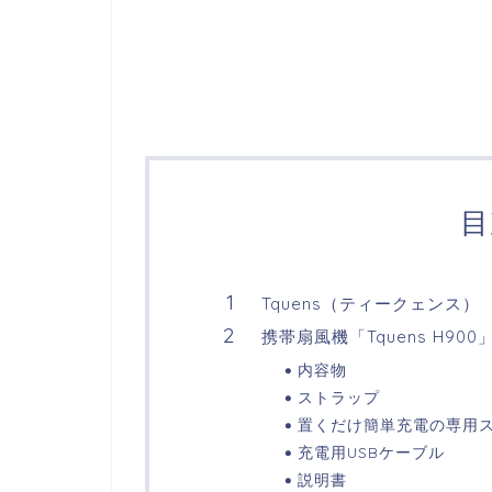
目
Tquens（ティークェンス）
携帯扇風機「Tquens H900
内容物
ストラップ
置くだけ簡単充電の専用
充電用USBケーブル
説明書