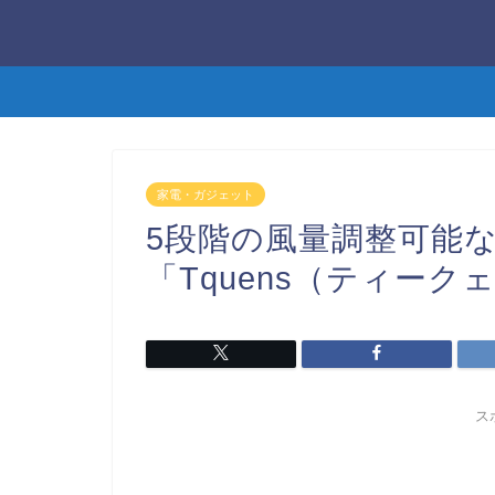
家電・ガジェット
5段階の風量調整可能
「Tquens（ティーク
ス