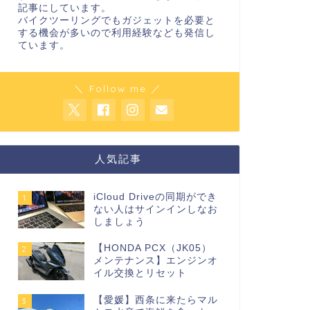
記事にしています。
バイクツーリングでもガジェットを必要と
する機会が多いので利用経験なども発信し
ています。
＼ Follow me ／
人気記事
iCloud Driveの同期ができ
1
ない人はサインインしなお
しましょう
【HONDA PCX（JK05）
2
メンテナンス】エンジンオ
イル交換とリセット
【愛媛】西条に来たらマル
3