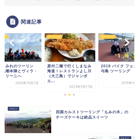
関連記事
リング
ツーリング
ツーリング
付二種で行くしまなみ
2019 バイク フェスタin
【隼まみれのツーリ
道！レストランよし川
与島 ツーリング
グ】黒潮本陣とヴィ
大三島）でジャンボ
サントリーニへ
.
2019年10月27日
2020年1
2023年5月17日
四国カルストツーリング「もみの木」の
チーズケーキは絶品スイーツ