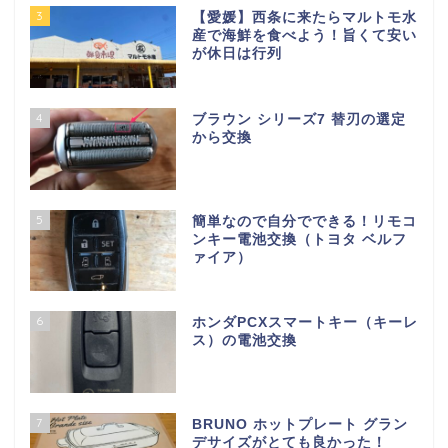
3
【愛媛】西条に来たらマルトモ水
産で海鮮を食べよう！旨くて安い
が休日は行列
4
ブラウン シリーズ7 替刃の選定
から交換
5
簡単なので自分でできる！リモコ
ンキー電池交換（トヨタ ベルフ
ァイア）
6
ホンダPCXスマートキー（キーレ
ス）の電池交換
7
BRUNO ホットプレート グラン
デサイズがとても良かった！