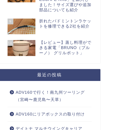
ました！サイズ選びや追加
部品についても紹介
折れたバドミントンラケッ
9
トを修理できる2社を紹介
【レビュー】蒸し料理がで
10
きる家電「BRUNO（ブル
ーノ） グリルポット」
最近の投稿
ADV160で行く！南九州ツーリング
（宮崎〜鹿児島〜天草）
ADV160にリアボックスの取り付け
デイトナ マルチウイングキャリア