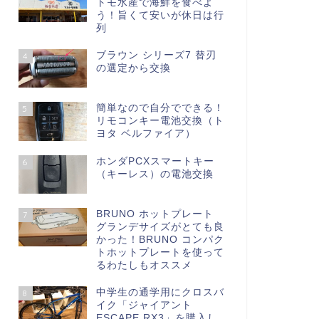
トモ水産で海鮮を食べよ
う！旨くて安いが休日は行
列
ブラウン シリーズ7 替刃
4
の選定から交換
簡単なので自分でできる！
5
リモコンキー電池交換（ト
ヨタ ベルファイア）
ホンダPCXスマートキー
6
（キーレス）の電池交換
BRUNO ホットプレート
7
グランデサイズがとても良
かった！BRUNO コンパク
トホットプレートを使って
るわたしもオススメ
中学生の通学用にクロスバ
8
イク「ジャイアント
ESCAPE RX3」を購入し