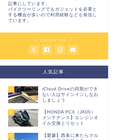
記事にしています。
バイクツーリングでもガジェットを必要と
する機会が多いので利用経験なども発信し
ています。
＼ Follow me ／
人気記事
iCloud Driveの同期ができ
1
ない人はサインインしなお
しましょう
【HONDA PCX（JK05）
2
メンテナンス】エンジンオ
イル交換とリセット
【愛媛】西条に来たらマル
3