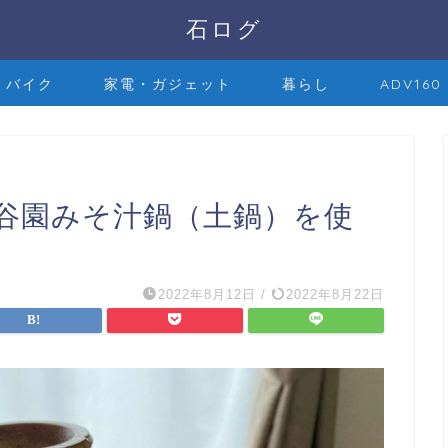
石ログ
バイク
家電・ガジェット
暮らし
ADV160
谷園みそ汁鍋（土鍋）を使
2022年8月12日
/
2022年8月22日