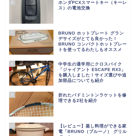
6
ホンダPCXスマートキー（キーレ
ス）の電池交換
7
BRUNO ホットプレート グラン
デサイズがとても良かった！
BRUNO コンパクトホットプレー
トを使ってるわたしもオススメ
8
中学生の通学用にクロスバイク
「ジャイアント ESCAPE RX3」
を購入しました！サイズ選びや追
加部品についても紹介
9
折れたバドミントンラケットを修
理できる2社を紹介
10
【レビュー】蒸し料理ができる家
電「BRUNO（ブルーノ） グリル