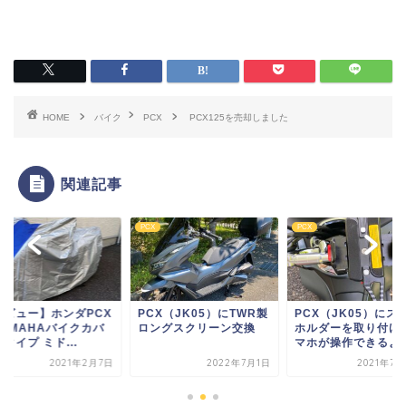
HOME
バイク
PCX
PCX125を売却しました
関連記事
PCX
PCX
レビュー】ホンダPCX
PCX（JK05）にTWR製
PCX（JK05）にス
YAMAHAバイクカバ
ロングスクリーン交換
ホルダーを取り付け
Eタイプ ミド...
マホが操作できるよ..
2021年2月7日
2022年7月1日
2021年7月