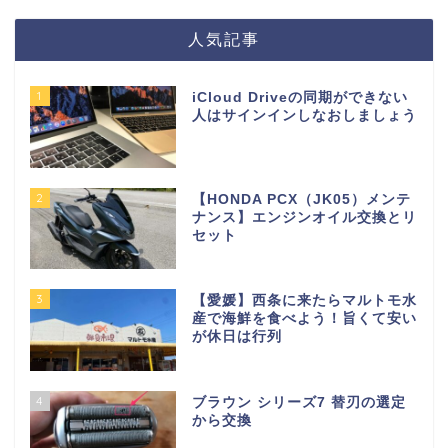
人気記事
1
iCloud Driveの同期ができない
人はサインインしなおしましょう
2
【HONDA PCX（JK05）メンテ
ナンス】エンジンオイル交換とリ
セット
3
【愛媛】西条に来たらマルトモ水
産で海鮮を食べよう！旨くて安い
が休日は行列
4
ブラウン シリーズ7 替刃の選定
から交換