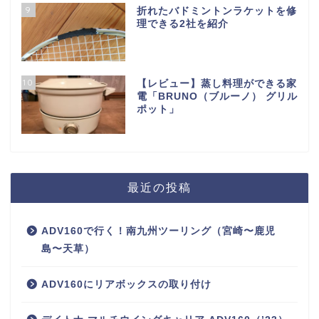
9
折れたバドミントンラケットを修
理できる2社を紹介
10
【レビュー】蒸し料理ができる家
電「BRUNO（ブルーノ） グリル
ポット」
最近の投稿
ADV160で行く！南九州ツーリング（宮崎〜鹿児
島〜天草）
ADV160にリアボックスの取り付け