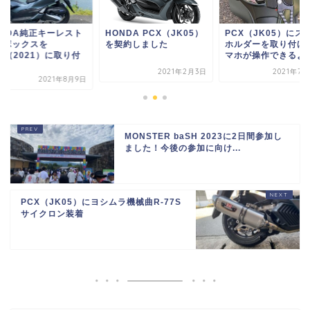
ONDA PCX（JK05）
PCX（JK05）にスマホ
HONDA純正キーレ
契約しました
ホルダーを取り付け！ス
ップボックスを
マホが操作できるよ...
PCX（2021）に取
け
2021年2月3日
2021年7月22日
2021年
MONSTER baSH 2023に2日間参加し
ました！今後の参加に向け...
PCX（JK05）にヨシムラ機械曲R-77S
サイクロン装着