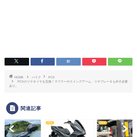
HOME
バイク
PCX
PCXのリヤタイヤを交換！マフラーやスイングアーム、リヤブレーキも外す必要
あり。
関連記事
X
PCX
PCX