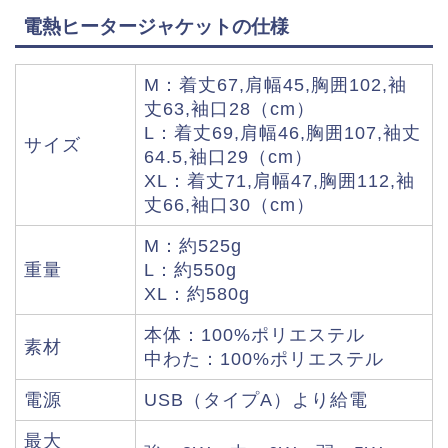
電熱ヒータージャケットの仕様
M：着丈67,肩幅45,胸囲102,袖
丈63,袖口28（cm）
L：着丈69,肩幅46,胸囲107,袖丈
サイズ
64.5,袖口29（cm）
XL：着丈71,肩幅47,胸囲112,袖
丈66,袖口30（cm）
M：約525g
重量
L：約550g
XL：約580g
本体：100%ポリエステル
素材
中わた：100%ポリエステル
電源
USB（タイプA）より給電
最大