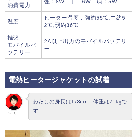
強：8W 中：6W 弱：5W
消費電力
ヒーター温度：強約55℃,中約5
温度
2℃,弱約36℃
推奨
2A以上出力のモバイルバッテリ
モバイルバ
ー
ッテリー
電熱ヒータージャケットの試着
わたしの身長は173cm、体重は71kgで
す。
いっしー