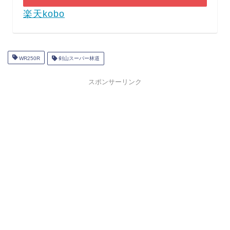
楽天kobo
WR250R
剣山スーパー林道
スポンサーリンク