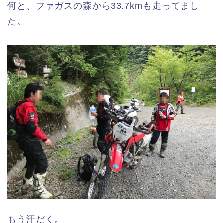
何と、ファガスの森から33.7kmも走ってまし
た。
もう汗だく。