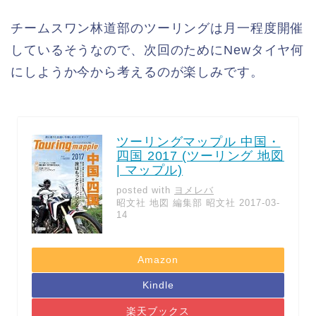
チームスワン林道部のツーリングは月一程度開催
しているそうなので、次回のためにNewタイヤ何
にしようか今から考えるのが楽しみです。
ツーリングマップル 中国・
四国 2017 (ツーリング 地図
| マップル)
posted with
ヨメレバ
昭文社 地図 編集部 昭文社 2017-03-
14
Amazon
Kindle
楽天ブックス