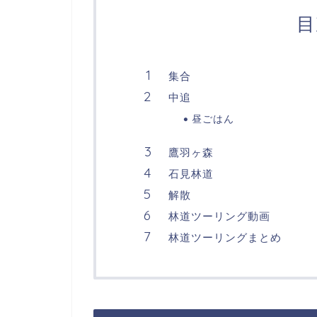
目
集合
中追
昼ごはん
鷹羽ヶ森
石見林道
解散
林道ツーリング動画
林道ツーリングまとめ