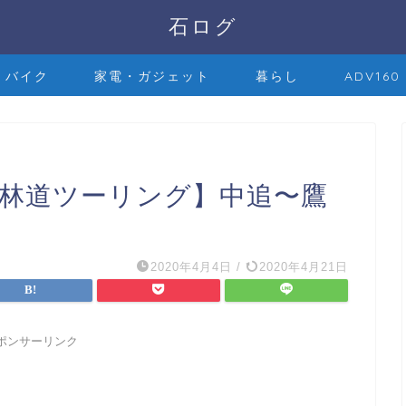
石ログ
バイク
家電・ガジェット
暮らし
ADV160
の林道ツーリング】中追〜鷹
2020年4月4日
/
2020年4月21日
ポンサーリンク