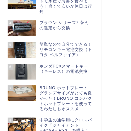
トモ水産で海鮮を食べよ
う！旨くて安いが休日は行
列
ブラウン シリーズ7 替刃
4
の選定から交換
簡単なので自分でできる！
5
リモコンキー電池交換（ト
ヨタ ベルファイア）
ホンダPCXスマートキー
6
（キーレス）の電池交換
BRUNO ホットプレート
7
グランデサイズがとても良
かった！BRUNO コンパク
トホットプレートを使って
るわたしもオススメ
中学生の通学用にクロスバ
8
イク「ジャイアント
ESCAPE RX3」を購入し