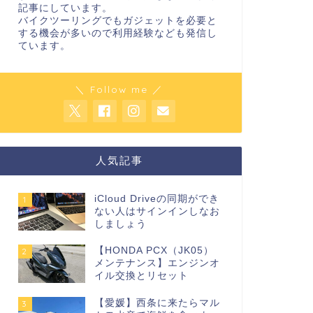
記事にしています。
バイクツーリングでもガジェットを必要と
する機会が多いので利用経験なども発信し
ています。
＼ Follow me ／
人気記事
iCloud Driveの同期ができ
1
ない人はサインインしなお
しましょう
【HONDA PCX（JK05）
2
メンテナンス】エンジンオ
イル交換とリセット
【愛媛】西条に来たらマル
3