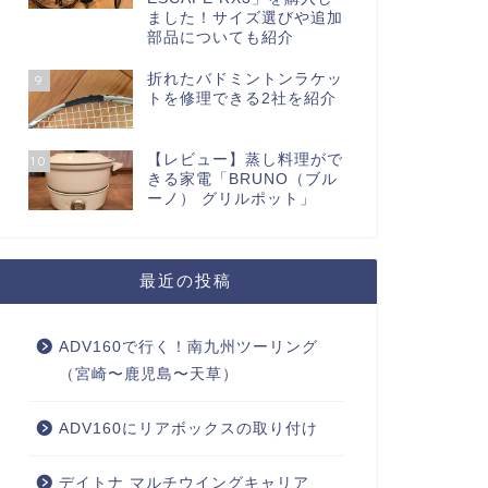
ました！サイズ選びや追加
部品についても紹介
折れたバドミントンラケッ
9
トを修理できる2社を紹介
【レビュー】蒸し料理がで
10
きる家電「BRUNO（ブル
ーノ） グリルポット」
最近の投稿
ADV160で行く！南九州ツーリング
（宮崎〜鹿児島〜天草）
ADV160にリアボックスの取り付け
デイトナ マルチウイングキャリア