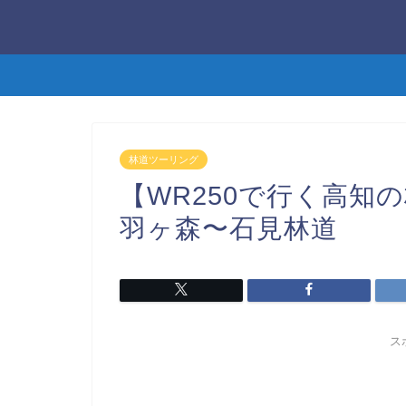
林道ツーリング
【WR250で行く高知
羽ヶ森〜石見林道
ス