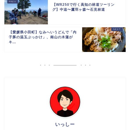
【WR250で行く高知の林道ツーリン
グ】中追〜鷹羽ヶ森〜石見林道
【愛媛県小田町】なみへいうどんで「内
子豚の温玉ぶっかけ」、南山の木蓮が
キ...
いっしー