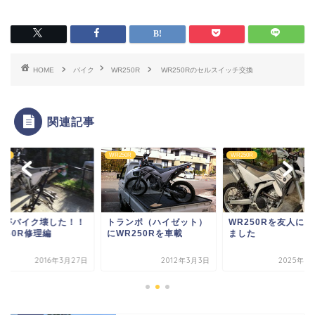
HOME
バイク
WR250R
WR250Rのセルスイッチ交換
関連記事
50R
WR250R
WR250R
ランポ（ハイゼット）
WR250Rを友人に売却し
長男がバイク壊した
R250Rを車載
ました
WR250R修理編
2012年3月3日
2025年7月16日
2016年3