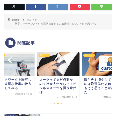
HOME
働くこと
新卒フリーランスという選択肢があるのは素晴らしいことだと思った。
関連記事
こと
働くこと
働くこと
ーツってまだ必要な
取引先を増やしてくれる
リモートワークを許
？社会人だからってビ
のは取引先だよね？とて
て多種多様な仕事の
ネススーツを買う時代
もそう思うことがあっ
を実践してみる
.
た...
2016年
2017年10月19日
2016年6月27日