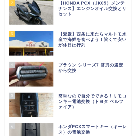
2
【HONDA PCX（JK05）メンテ
ナンス】エンジンオイル交換とリ
セット
3
【愛媛】西条に来たらマルトモ水
産で海鮮を食べよう！旨くて安い
が休日は行列
4
ブラウン シリーズ7 替刃の選定
から交換
5
簡単なので自分でできる！リモコ
ンキー電池交換（トヨタ ベルフ
ァイア）
6
ホンダPCXスマートキー（キーレ
ス）の電池交換