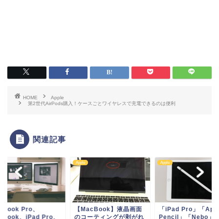
HOME
Apple
第2世代AirPods購入！ケースごとワイヤレスで充電できるのは便利
関連記事
e
Apple
Apple
acBook】液晶画面
「iPad Pro」「Apple
MacBook Pro、
コーティングが剥がれ
Pencil」「Nebo」
MacBook、iPad P