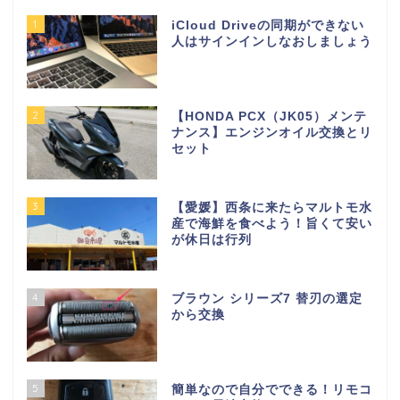
1
iCloud Driveの同期ができない
人はサインインしなおしましょう
2
【HONDA PCX（JK05）メンテ
ナンス】エンジンオイル交換とリ
セット
3
【愛媛】西条に来たらマルトモ水
産で海鮮を食べよう！旨くて安い
が休日は行列
4
ブラウン シリーズ7 替刃の選定
から交換
5
簡単なので自分でできる！リモコ