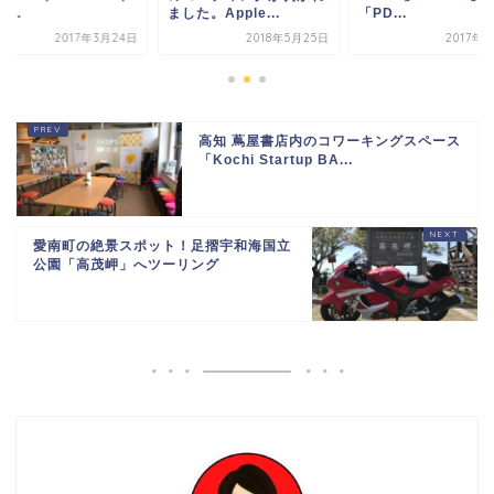
た。Apple...
「PD...
iPho...
2018年5月25日
2017年8月1日
2017年3
高知 蔦屋書店内のコワーキングスペース
「Kochi Startup BA...
愛南町の絶景スポット！足摺宇和海国立
公園「高茂岬」へツーリング